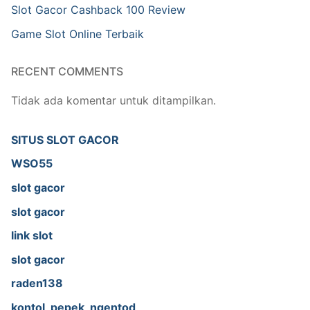
Slot Gacor Cashback 100 Review
Game Slot Online Terbaik
RECENT COMMENTS
Tidak ada komentar untuk ditampilkan.
SITUS SLOT GACOR
WSO55
slot gacor
slot gacor
link slot
slot gacor
raden138
kontol, pepek, ngentod