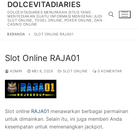
DOLCEVITADIARIES
Lompat
ke
DOLCEVITADIARIES MERUPAKAN SITUS YANG
MENYEDIAKAN SUATU INFORMASI MENGENAI JUDI
konten
SLOT ONLINE, TOGEL ONLINE, POKER ONLINE, DAN
CASINO ONLINE
BERANDA
SLOT ONLINE RAJA01
Cari:
Slot Online RAJA01
ADMIN
MEI 8, 2026
SLOT ONLINE
0 KOMENTAR
Slot online
RAJA01
menawarkan berbagai permainan
untuk dimainkan. Selain itu, ini juga memberi Anda
kesempatan untuk memenangkan jackpot.