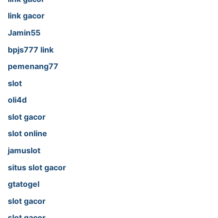
link gacor
Jamin55
bpjs777 link
pemenang77
slot
oli4d
slot gacor
slot online
jamuslot
situs slot gacor
gtatogel
slot gacor
slot gacor