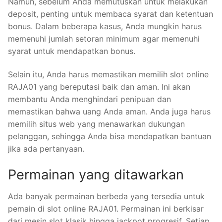
Namun, sebelum Anda memutuskan untuk melakukan
deposit, penting untuk membaca syarat dan ketentuan
bonus. Dalam beberapa kasus, Anda mungkin harus
memenuhi jumlah setoran minimum agar memenuhi
syarat untuk mendapatkan bonus.
Selain itu, Anda harus memastikan memilih slot online
RAJA01 yang bereputasi baik dan aman. Ini akan
membantu Anda menghindari penipuan dan
memastikan bahwa uang Anda aman. Anda juga harus
memilih situs web yang menawarkan dukungan
pelanggan, sehingga Anda bisa mendapatkan bantuan
jika ada pertanyaan.
Permainan yang ditawarkan
Ada banyak permainan berbeda yang tersedia untuk
pemain di slot online RAJA01. Permainan ini berkisar
dari mesin slot klasik hingga jackpot progresif. Setiap