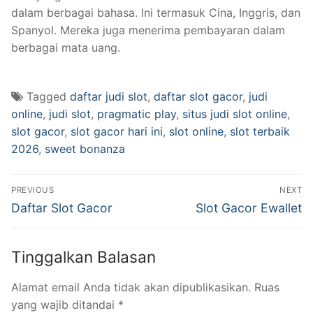
dalam berbagai bahasa. Ini termasuk Cina, Inggris, dan
Spanyol. Mereka juga menerima pembayaran dalam
berbagai mata uang.
Tagged
daftar judi slot
,
daftar slot gacor
,
judi
online
,
judi slot
,
pragmatic play
,
situs judi slot online
,
slot gacor
,
slot gacor hari ini
,
slot online
,
slot terbaik
2026
,
sweet bonanza
Navigasi
PREVIOUS
NEXT
pos
Previous
Next
Daftar Slot Gacor
Slot Gacor Ewallet
post:
post:
Tinggalkan Balasan
Alamat email Anda tidak akan dipublikasikan.
Ruas
yang wajib ditandai
*