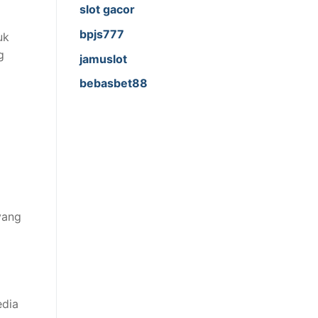
slot gacor
bpjs777
uk
g
jamuslot
bebasbet88
yang
edia