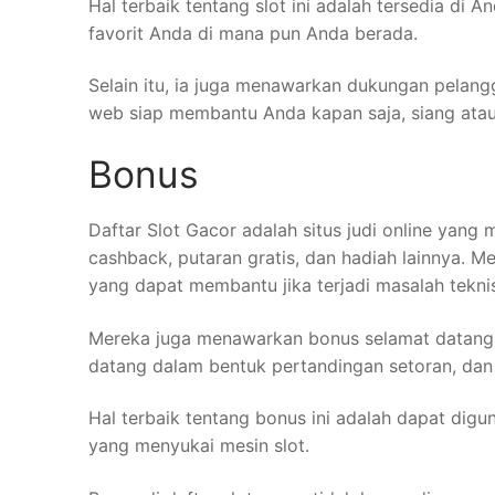
Hal terbaik tentang slot ini adalah tersedia d
favorit Anda di mana pun Anda berada.
Selain itu, ia juga menawarkan dukungan pelan
web siap membantu Anda kapan saja, siang ata
Bonus
Daftar Slot Gacor adalah situs judi online yan
cashback, putaran gratis, dan hadiah lainnya. 
yang dapat membantu jika terjadi masalah tekni
Mereka juga menawarkan bonus selamat datang,
datang dalam bentuk pertandingan setoran, dan 
Hal terbaik tentang bonus ini adalah dapat dig
yang menyukai mesin slot.