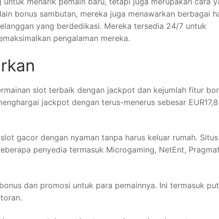
ng untuk menarik pemain baru, tetapi juga merupakan cara 
lain bonus sambutan, mereka juga menawarkan berbagai h
elanggan yang berdedikasi. Mereka tersedia 24/7 untuk
emaksimalkan pengalaman mereka.
arkan
rmainan slot terbaik dengan jackpot dan kejumlah fitur bo
 menghargai jackpot dengan terus-menerus sebesar EUR17,8 
slot gacor dengan nyaman tanpa harus keluar rumah. Situs 
eberapa penyedia termasuk Microgaming, NetEnt, Pragmat
onus dan promosi untuk para pemainnya. Ini termasuk pu
toran.