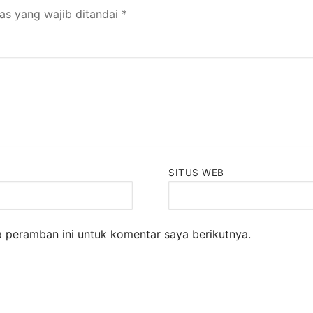
as yang wajib ditandai
*
SITUS WEB
 peramban ini untuk komentar saya berikutnya.