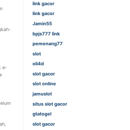
link gacor
am
link gacor
Jamin55
gkah-
bpjs777 link
pemenang77
slot
oli4d
k e-
slot gacor
a
slot online
jamuslot
belum
situs slot gacor
gtatogel
slot gacor
ah,