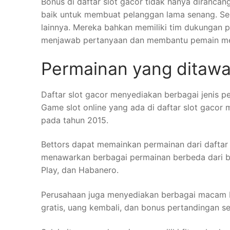
Bonus di daftar slot gacor tidak hanya diranca
baik untuk membuat pelanggan lama senang. Se
lainnya. Mereka bahkan memiliki tim dukungan p
menjawab pertanyaan dan membantu pemain m
Permainan yang ditaw
Daftar slot gacor menyediakan berbagai jenis pe
Game slot online yang ada di daftar slot gacor
pada tahun 2015.
Bettors dapat memainkan permainan dari daftar 
menawarkan berbagai permainan berbeda dari b
Play, dan Habanero.
Perusahaan juga menyediakan berbagai macam b
gratis, uang kembali, dan bonus pertandingan se