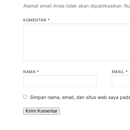
Alamat email Anda tidak akan dipublikasikan.
Ru
KOMENTAR
*
NAMA
*
EMAIL
*
Simpan nama, email, dan situs web saya pada