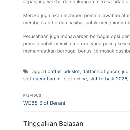
sepanjang waktu, dan dukungan mereka tidak di
Mereka juga akan memberi pemain jawaban atas p
memberikan tip dan nasihat untuk menghindari
Perusahaan juga menawarkan berbagai opsi pem
pemain untuk memilih metode yang paling sesu
memanfaatkan berbagai bonus, termasuk cashbac
Tagged
daftar judi slot
,
daftar slot gacor
,
judi
slot gacor hari ini
,
slot online
,
slot terbaik 2026
,
Navigasi
PREVIOUS
Previous
pos
WE88 Slot Berani
post:
Tinggalkan Balasan