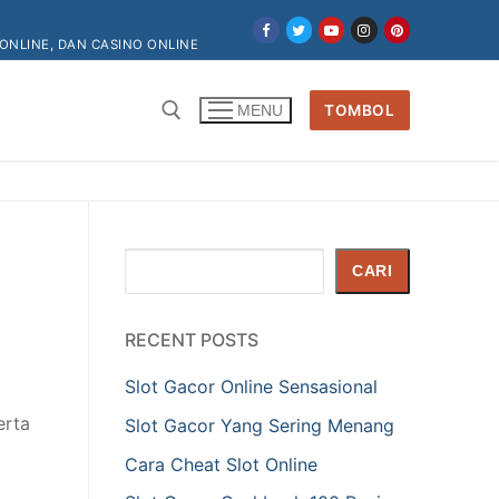
ONLINE, DAN CASINO ONLINE
TOMBOL
MENU
Cari
CARI
RECENT POSTS
Slot Gacor Online Sensasional
erta
Slot Gacor Yang Sering Menang
Cara Cheat Slot Online