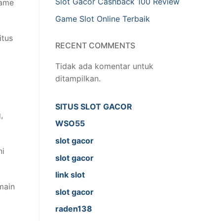
Slot Gacor Cashback 100 Review
game
Game Slot Online Terbaik
itus
RECENT COMMENTS
Tidak ada komentar untuk
ditampilkan.
SITUS SLOT GACOR
,
WSO55
slot gacor
ni
slot gacor
link slot
main
slot gacor
raden138