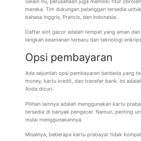
Selain itu, perusahaan juga memiliki fitur obr
mereka. Tim dukungan pelanggan tersedia untu
bahasa Inggris, Prancis, dan Indonesia.
Daftar slot gacor adalah tempat yang aman dan
langkah keamanan terbaru dan teknologi enkrips
Opsi pembayaran
Ada sejumlah opsi pembayaran berbeda yang ters
money, kartu kredit, dan transfer bank. Ini ada
Anda dicuri.
Pilihan lainnya adalah menggunakan kartu praba
tersedia di banyak pengecer. Namun, penting un
mulai menggunakannya.
Misalnya, beberapa kartu prabayar tidak kompat