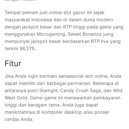
Tempat pemain judi online slot gacor ini sejak
masyarakat Indonesia dan di dalam dunia modern
dengan jackpot besar dan RTP tinggi pada game yang
menggunakan Microgaming. Sweet Bonanza yang
mempunyai jackpot besar berdasarkan RTP live yang
terkini 96,51%.
Fitur
Jika Anda ingin bermain sensasional slot online, Anda
dapat memilih dari berbagai permainan. Beberapa di
antaranya putri Starlight, Candy Crush Saga, dan Wild
West Gold. Game-game ini menawarkan pembayaran
tinggi dan beragam tema. Anda juga dapat
menikmatinya di komputer desktop atau ponsel
cerdas Anda.