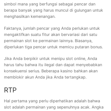
simbol mana yang berfungsi sebagai pencar dan
berapa banyak yang harus muncul di gulungan untuk
menghasilkan kemenangan.
Faktanya, jumlah pencar yang Anda perlukan untuk
mengaktifkan suatu fitur akan bervariasi dari satu
permainan slot ke permainan lainnya. Biasanya,
diperlukan tiga pencar untuk memicu putaran bonus.
Jika Anda berpikir untuk menipu slot online, Anda
harus tahu bahwa itu ilegal dan dapat menyebabkan
konsekuensi serius. Beberapa kasino bahkan akan
memblokir akun Anda jika Anda tertangkap.
RTP
Hal pertama yang perlu diperhatikan adalah bahwa
slot adalah permainan yang sepenuhnya acak. Angka