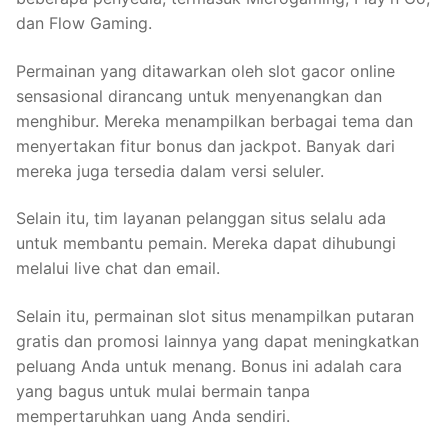
dan Flow Gaming.
Permainan yang ditawarkan oleh slot gacor online
sensasional dirancang untuk menyenangkan dan
menghibur. Mereka menampilkan berbagai tema dan
menyertakan fitur bonus dan jackpot. Banyak dari
mereka juga tersedia dalam versi seluler.
Selain itu, tim layanan pelanggan situs selalu ada
untuk membantu pemain. Mereka dapat dihubungi
melalui live chat dan email.
Selain itu, permainan slot situs menampilkan putaran
gratis dan promosi lainnya yang dapat meningkatkan
peluang Anda untuk menang. Bonus ini adalah cara
yang bagus untuk mulai bermain tanpa
mempertaruhkan uang Anda sendiri.