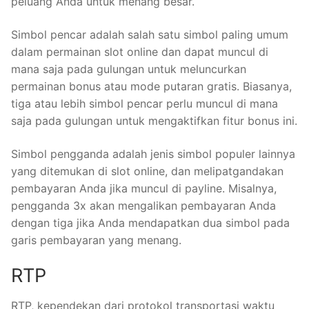
peluang Anda untuk menang besar.
Simbol pencar adalah salah satu simbol paling umum
dalam permainan slot online dan dapat muncul di
mana saja pada gulungan untuk meluncurkan
permainan bonus atau mode putaran gratis. Biasanya,
tiga atau lebih simbol pencar perlu muncul di mana
saja pada gulungan untuk mengaktifkan fitur bonus ini.
Simbol pengganda adalah jenis simbol populer lainnya
yang ditemukan di slot online, dan melipatgandakan
pembayaran Anda jika muncul di payline. Misalnya,
pengganda 3x akan mengalikan pembayaran Anda
dengan tiga jika Anda mendapatkan dua simbol pada
garis pembayaran yang menang.
RTP
RTP, kependekan dari protokol transportasi waktu