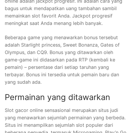
online adalah jackpot progresif. Ini adalah cara yang
bagus untuk mendapatkan uang tambahan sambil
memainkan slot favorit Anda. Jackpot progresif
meningkat saat Anda menang lebih banyak.
Beberapa game yang menawarkan bonus tersebut
adalah Starlight princess, Sweet Bonanza, Gates of
Olympus, dan CQ9. Bonus yang ditawarkan oleh
game-game ini didasarkan pada RTP (kembali ke
pemain) – persentase dari setiap taruhan yang
terbayar. Bonus ini tersedia untuk pemain baru dan
yang sudah ada.
Permainan yang ditawarkan
Slot gacor online sensasional merupakan situs judi
yang menawarkan sejumlah permainan yang berbeda.
Situs ini menampilkan sejumlah slot populer dari
beberapa penyedia, termasuk Microgaming, Play’n Go,