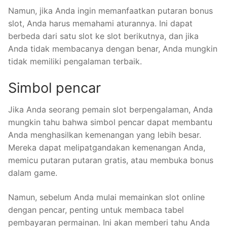
Namun, jika Anda ingin memanfaatkan putaran bonus
slot, Anda harus memahami aturannya. Ini dapat
berbeda dari satu slot ke slot berikutnya, dan jika
Anda tidak membacanya dengan benar, Anda mungkin
tidak memiliki pengalaman terbaik.
Simbol pencar
Jika Anda seorang pemain slot berpengalaman, Anda
mungkin tahu bahwa simbol pencar dapat membantu
Anda menghasilkan kemenangan yang lebih besar.
Mereka dapat melipatgandakan kemenangan Anda,
memicu putaran putaran gratis, atau membuka bonus
dalam game.
Namun, sebelum Anda mulai memainkan slot online
dengan pencar, penting untuk membaca tabel
pembayaran permainan. Ini akan memberi tahu Anda