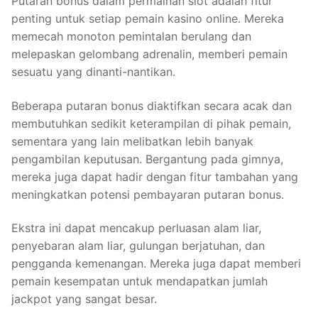
Putaran bonus dalam permainan slot adalah fitur
penting untuk setiap pemain kasino online. Mereka
memecah monoton pemintalan berulang dan
melepaskan gelombang adrenalin, memberi pemain
sesuatu yang dinanti-nantikan.
Beberapa putaran bonus diaktifkan secara acak dan
membutuhkan sedikit keterampilan di pihak pemain,
sementara yang lain melibatkan lebih banyak
pengambilan keputusan. Bergantung pada gimnya,
mereka juga dapat hadir dengan fitur tambahan yang
meningkatkan potensi pembayaran putaran bonus.
Ekstra ini dapat mencakup perluasan alam liar,
penyebaran alam liar, gulungan berjatuhan, dan
pengganda kemenangan. Mereka juga dapat memberi
pemain kesempatan untuk mendapatkan jumlah
jackpot yang sangat besar.