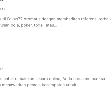
TAR
 judi Fokus77 otomatis dengan memberikan referensi terbai
uhan bola, poker, togel, atau…
TAR
 untuk dimainkan secara online, Anda harus memeriksa
dan menawarkan pemain kesempatan untuk…