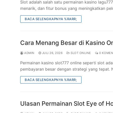
Slot adalah salah satu permainan kasino lagu77
menarik, dan fitur bonus yang meningkatkan p
BACA SELENGKAPNYA %RARR;
Cara Menang Besar di Kasino On
ADMIN
JULI 26, 2026
SLOT ONLINE
0 KOMEN
Permainan kasino slot777 online seperti slot 
pembayaran besar dengan strategi yang tepat.
BACA SELENGKAPNYA %RARR;
Ulasan Permainan Slot Eye of H