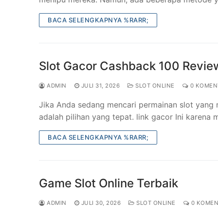
BACA SELENGKAPNYA %RARR;
Slot Gacor Cashback 100 Revie
ADMIN
JULI 31, 2026
SLOT ONLINE
0 KOMEN
Jika Anda sedang mencari permainan slot yang
adalah pilihan yang tepat. link gacor Ini karen
BACA SELENGKAPNYA %RARR;
Game Slot Online Terbaik
ADMIN
JULI 30, 2026
SLOT ONLINE
0 KOMEN