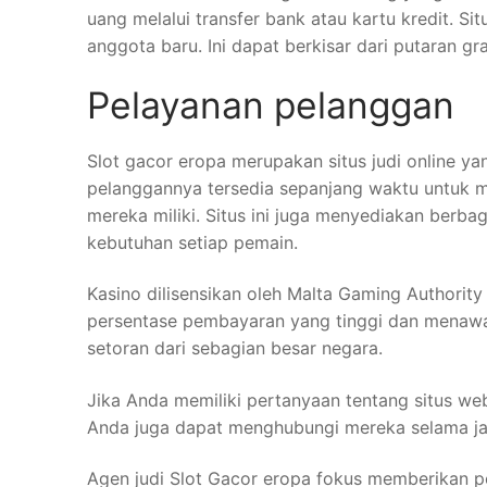
uang melalui transfer bank atau kartu kredit. S
anggota baru. Ini dapat berkisar dari putaran gr
Pelayanan pelanggan
Slot gacor eropa merupakan situs judi online
pelanggannya tersedia sepanjang waktu untuk
mereka miliki. Situs ini juga menyediakan berb
kebutuhan setiap pemain.
Kasino dilisensikan oleh Malta Gaming Authority 
persentase pembayaran yang tinggi dan menawar
setoran dari sebagian besar negara.
Jika Anda memiliki pertanyaan tentang situs web
Anda juga dapat menghubungi mereka selama ja
Agen judi Slot Gacor eropa fokus memberikan p