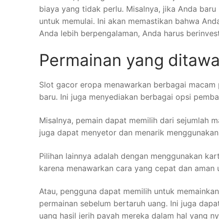
biaya yang tidak perlu. Misalnya, jika Anda bar
untuk memulai. Ini akan memastikan bahwa Anda
Anda lebih berpengalaman, Anda harus berinves
Permainan yang ditaw
Slot gacor eropa menawarkan berbagai macam perm
baru. Ini juga menyediakan berbagai opsi pemba
Misalnya, pemain dapat memilih dari sejumlah 
juga dapat menyetor dan menarik menggunakan be
Pilihan lainnya adalah dengan menggunakan kart
karena menawarkan cara yang cepat dan aman u
Atau, pengguna dapat memilih untuk memainkan s
permainan sebelum bertaruh uang. Ini juga da
uang hasil jerih payah mereka dalam hal yang ny