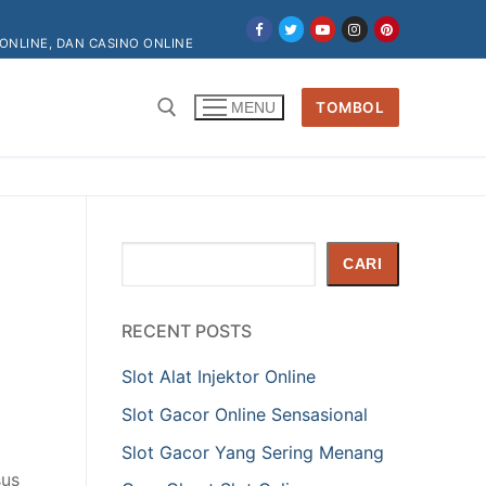
ONLINE, DAN CASINO ONLINE
TOMBOL
MENU
Cari
CARI
RECENT POSTS
Slot Alat Injektor Online
Slot Gacor Online Sensasional
Slot Gacor Yang Sering Menang
sus