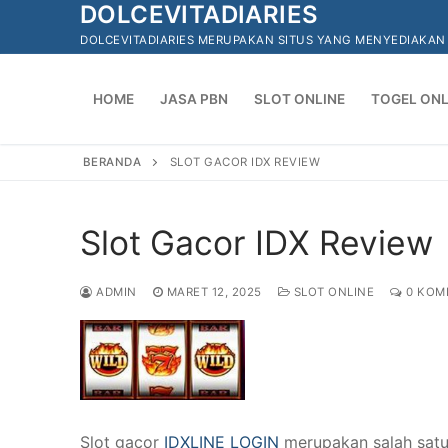
DOLCEVITADIARIES
Lompat
ke
DOLCEVITADIARIES MERUPAKAN SITUS YANG MENYEDIAKAN S
konten
HOME
JASA PBN
SLOT ONLINE
TOGEL ONL
BERANDA
SLOT GACOR IDX REVIEW
Slot Gacor IDX Review
ADMIN
MARET 12, 2025
SLOT ONLINE
0 KOM
Slot gacor
IDXLINE LOGIN
merupakan salah satu 