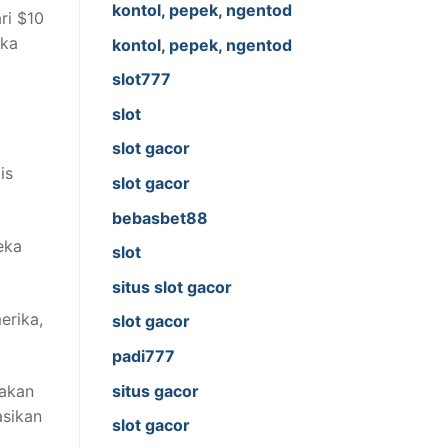
kontol, pepek, ngentod
ri $10
ika
kontol, pepek, ngentod
slot777
slot
slot gacor
is
slot gacor
bebasbet88
eka
slot
situs slot gacor
erika,
slot gacor
padi777
situs gacor
sakan
asikan
slot gacor