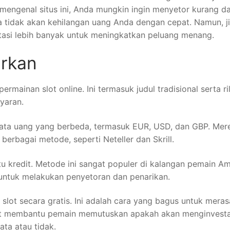
u mengenal situs ini, Anda mungkin ingin menyetor kurang da
 tidak akan kehilangan uang Anda dengan cepat. Namun, j
tasi lebih banyak untuk meningkatkan peluang menang.
arkan
ainan slot online. Ini termasuk judul tradisional serta ril
yaran.
mata uang yang berbeda, termasuk EUR, USD, dan GBP. Mer
rbagai metode, seperti Neteller dan Skrill.
u kredit. Metode ini sangat populer di kalangan pemain Am
ntuk melakukan penyetoran dan penarikan.
lot secara gratis. Ini adalah cara yang bagus untuk mera
pat membantu pemain memutuskan apakah akan menginvest
ata atau tidak.