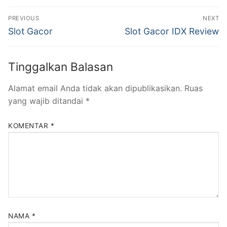
Navigasi
PREVIOUS
NEXT
pos
Previous
Next
Slot Gacor
Slot Gacor IDX Review
post:
post:
Tinggalkan Balasan
Alamat email Anda tidak akan dipublikasikan.
Ruas
yang wajib ditandai
*
KOMENTAR
*
NAMA
*