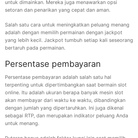
untuk dimainkan. Mereka juga menawarkan opsi
setoran dan penarikan yang cepat dan aman.
Salah satu cara untuk meningkatkan peluang menang
adalah dengan memilih permainan dengan jackpot
yang lebih kecil. Jackpot tumbuh setiap kali seseorang
bertaruh pada permainan.
Persentase pembayaran
Persentase pembayaran adalah salah satu hal
terpenting untuk dipertimbangkan saat bermain slot
online. Itu adalah ukuran berapa banyak mesin slot
akan membayar dari waktu ke waktu, dibandingkan
dengan jumlah yang dipertaruhkan. Ini juga dikenal
sebagai RTP, dan merupakan indikator peluang Anda
untuk menang.