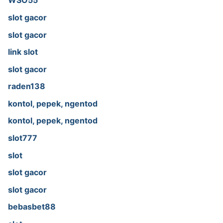
WSO55
slot gacor
slot gacor
link slot
slot gacor
raden138
kontol, pepek, ngentod
kontol, pepek, ngentod
slot777
slot
slot gacor
slot gacor
bebasbet88