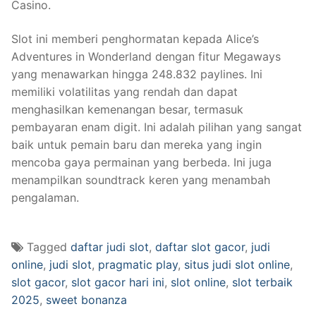
Casino.
Slot ini memberi penghormatan kepada Alice’s
Adventures in Wonderland dengan fitur Megaways
yang menawarkan hingga 248.832 paylines. Ini
memiliki volatilitas yang rendah dan dapat
menghasilkan kemenangan besar, termasuk
pembayaran enam digit. Ini adalah pilihan yang sangat
baik untuk pemain baru dan mereka yang ingin
mencoba gaya permainan yang berbeda. Ini juga
menampilkan soundtrack keren yang menambah
pengalaman.
Tagged
daftar judi slot
,
daftar slot gacor
,
judi
online
,
judi slot
,
pragmatic play
,
situs judi slot online
,
slot gacor
,
slot gacor hari ini
,
slot online
,
slot terbaik
2025
,
sweet bonanza