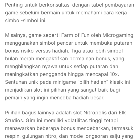
Penting untuk berkonsultasi dengan tabel pembayaran
game sebelum bermain untuk memahami cara kerja
simbol-simbol ini.
Misalnya, game seperti Farm of Fun oleh Microgaming
menggunakan simbol pencar untuk membuka putaran
bonus risiko versus hadiah. Tiga atau lebih simbol
bulan merah mengaktifkan permainan bonus, yang
menghilangkan nyawa untuk setiap putaran dan
meningkatkan pengganda hingga mencapai 10x.
Sentuhan unik pada minigame “pilih hadiah” klasik ini
menjadikan slot ini pilihan yang sangat baik bagi
pemain yang ingin mencoba hadiah besar.
Pilihan bagus lainnya adalah slot Nitropolis dari Elk
Studios. Gim ini memiliki volatilitas tinggi tetapi
menawarkan beberapa bonus mendebarkan, termasuk
respin, gulungan nitro, dan mode longsoran salju yang