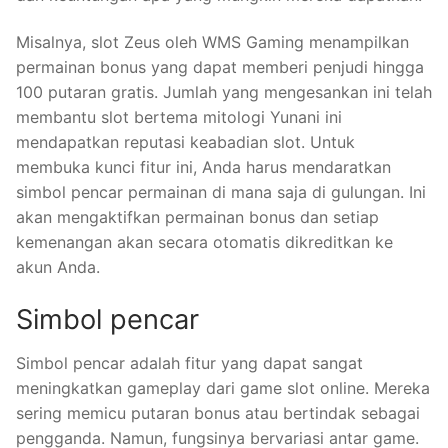
Misalnya, slot Zeus oleh WMS Gaming menampilkan
permainan bonus yang dapat memberi penjudi hingga
100 putaran gratis. Jumlah yang mengesankan ini telah
membantu slot bertema mitologi Yunani ini
mendapatkan reputasi keabadian slot. Untuk
membuka kunci fitur ini, Anda harus mendaratkan
simbol pencar permainan di mana saja di gulungan. Ini
akan mengaktifkan permainan bonus dan setiap
kemenangan akan secara otomatis dikreditkan ke
akun Anda.
Simbol pencar
Simbol pencar adalah fitur yang dapat sangat
meningkatkan gameplay dari game slot online. Mereka
sering memicu putaran bonus atau bertindak sebagai
pengganda. Namun, fungsinya bervariasi antar game.