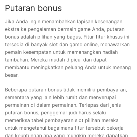
Putaran bonus
Jika Anda ingin menambahkan lapisan kesenangan
ekstra ke pengalaman bermain game Anda, putaran
bonus adalah pilihan yang bagus. Fitur-fitur khusus ini
tersedia di banyak slot dan game online, menawarkan
pemain kesempatan untuk memenangkan hadiah
tambahan. Mereka mudah dipicu, dan dapat
membantu meningkatkan peluang Anda untuk menang
besar.
Beberapa putaran bonus tidak memiliki pembayaran,
sementara yang lain lebih rumit dan menyerupai
permainan di dalam permainan. Terlepas dari jenis
putaran bonus, penggemar judi harus selalu
memeriksa tabel pembayaran slot pilihan mereka
untuk mengetahui bagaimana fitur tersebut bekerja
dan keuntungan apa yang mungkin mereka dapatkan.