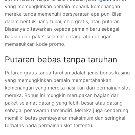
yang memungkinkan pemain menarik kemenangan
mereka tanpa memenuhi persyaratan apa pun. Bisa
dalam bentuk uang tunai, chip gratis, atau putaran.
Biasanya ditawarkan kepada pemain baru sebagai
bagian dari paket selamat datang atau dengan
memasukkan kode promo.
Putaran bebas tanpa taruhan
Putaran gratis tanpa taruhan adalah jenis bonus kasino
yang memungkinkan pemain mempertahankan
kemenangan yang mereka hasilkan dari permainan slot
mereka. Bonus ini mungkin merupakan bagian dari
paket selamat datang yang lebih besar atau datang
sebagai penawaran tersendiri. Mereka juga cenderung
memiliki batas pembayaran maksimum dan seringkali
terbatas pada permainan slot tertentu.