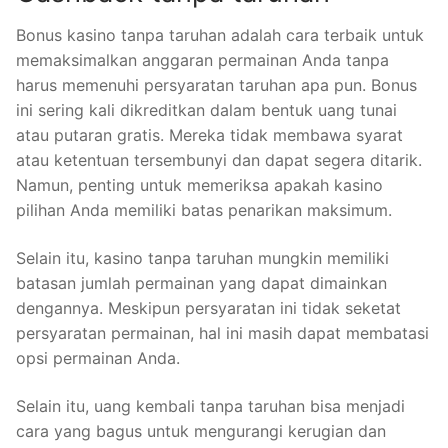
Bonus kasino tanpa taruhan adalah cara terbaik untuk
memaksimalkan anggaran permainan Anda tanpa
harus memenuhi persyaratan taruhan apa pun. Bonus
ini sering kali dikreditkan dalam bentuk uang tunai
atau putaran gratis. Mereka tidak membawa syarat
atau ketentuan tersembunyi dan dapat segera ditarik.
Namun, penting untuk memeriksa apakah kasino
pilihan Anda memiliki batas penarikan maksimum.
Selain itu, kasino tanpa taruhan mungkin memiliki
batasan jumlah permainan yang dapat dimainkan
dengannya. Meskipun persyaratan ini tidak seketat
persyaratan permainan, hal ini masih dapat membatasi
opsi permainan Anda.
Selain itu, uang kembali tanpa taruhan bisa menjadi
cara yang bagus untuk mengurangi kerugian dan