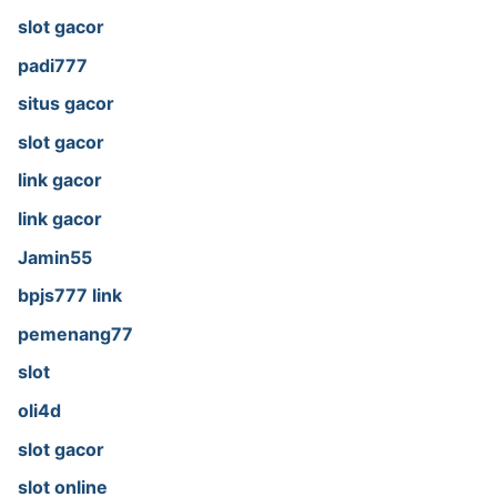
slot gacor
padi777
situs gacor
slot gacor
link gacor
link gacor
Jamin55
bpjs777 link
pemenang77
slot
oli4d
slot gacor
slot online