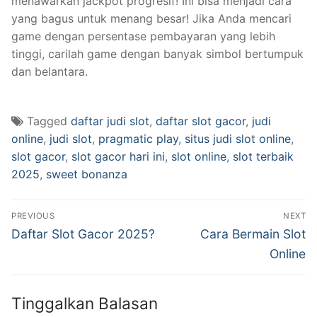
menawarkan jackpot progresif! Ini bisa menjadi cara
yang bagus untuk menang besar! Jika Anda mencari
game dengan persentase pembayaran yang lebih
tinggi, carilah game dengan banyak simbol bertumpuk
dan belantara.
Tagged
daftar judi slot
,
daftar slot gacor
,
judi
online
,
judi slot
,
pragmatic play
,
situs judi slot online
,
slot gacor
,
slot gacor hari ini
,
slot online
,
slot terbaik
2025
,
sweet bonanza
Navigasi
PREVIOUS
NEXT
pos
Previous
Next
Daftar Slot Gacor 2025?
Cara Bermain Slot
post:
post:
Online
Tinggalkan Balasan