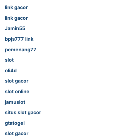
link gacor
link gacor
Jamin55
bpjs777 link
pemenang77
slot
oli4d
slot gacor
slot online
jamuslot
situs slot gacor
gtatogel
slot gacor