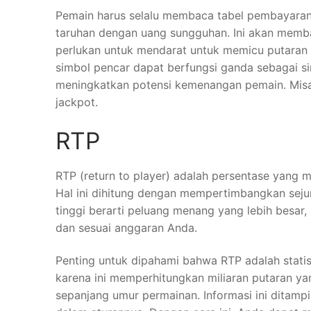
Pemain harus selalu membaca tabel pembayaran
taruhan dengan uang sungguhan. Ini akan mem
perlukan untuk mendarat untuk memicu putaran gr
simbol pencar dapat berfungsi ganda sebagai si
meningkatkan potensi kemenangan pemain. Misa
jackpot.
RTP
RTP (return to player) adalah persentase yang 
Hal ini dihitung dengan mempertimbangkan sejuml
tinggi berarti peluang menang yang lebih besar
dan sesuai anggaran Anda.
Penting untuk dipahami bahwa RTP adalah statisti
karena ini memperhitungkan miliaran putaran ya
sepanjang umur permainan. Informasi ini ditampil