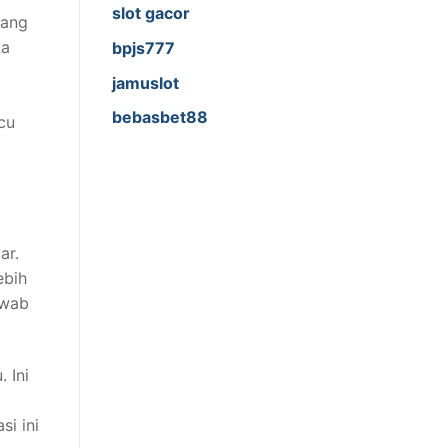
slot gacor
sang
ka
bpjs777
jamuslot
bebasbet88
cu
ar.
ebih
awab
 Ini
si ini