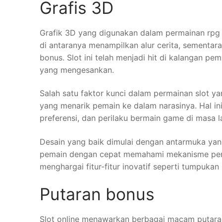
Grafis 3D
Grafik 3D yang digunakan dalam permainan rpg 
di antaranya menampilkan alur cerita, sementar
bonus. Slot ini telah menjadi hit di kalangan pem
yang mengesankan.
Salah satu faktor kunci dalam permainan slot y
yang menarik pemain ke dalam narasinya. Hal in
preferensi, dan perilaku bermain game di masa la
Desain yang baik dimulai dengan antarmuka yan
pemain dengan cepat memahami mekanisme perm
menghargai fitur-fitur inovatif seperti tumpukan 
Putaran bonus
Slot online menawarkan berbagai macam putaran b