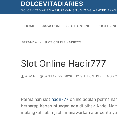
DOLCEVITADIARIES
Lompat
ke
DOLCEVITADIARIES MERUPAKAN SITUS YANG MENYEDIAKAN S
konten
HOME
JASA PBN
SLOT ONLINE
TOGEL ONL
BERANDA
SLOT ONLINE HADIR777
Slot Online Hadir777
ADMIN
JANUARI 29, 2026
SLOT ONLINE
0 K
Permainan slot
hadir777
online adalah permaina
berharap Keberuntungan ada di pihak Anda. N
melangkah lebih jauh, menawarkan alur cerita ya