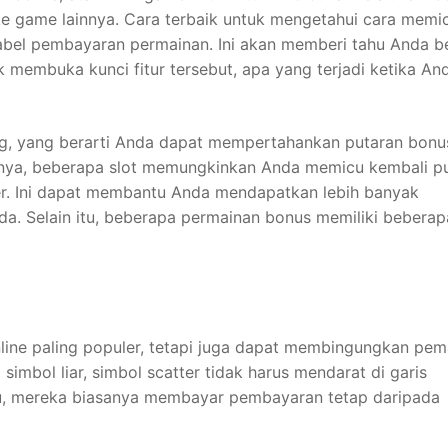
ke game lainnya. Cara terbaik untuk mengetahui cara memi
tabel pembayaran permainan. Ini akan memberi tahu Anda b
membuka kunci fitur tersebut, apa yang terjadi ketika An
ng, yang berarti Anda dapat mempertahankan putaran bonus
lnya, beberapa slot memungkinkan Anda memicu kembali p
ter. Ini dapat membantu Anda mendapatkan lebih banyak
 Selain itu, beberapa permainan bonus memiliki beberap
online paling populer, tetapi juga dapat membingungkan pem
simbol liar, simbol scatter tidak harus mendarat di garis
tu, mereka biasanya membayar pembayaran tetap daripada