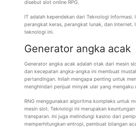
disebut slot online RPG.
IT adalah kependekan dari Teknologi Informasi. 
perangkat keras, perangkat lunak, dan Internet. 
teknologi ini.
Generator angka acak
Generator angka acak adalah otak dari mesin slo
dan kecepatan angka-angka ini membuat mustahi
pertandingan. Inilah mengapa penting untuk m
menghindari penjual minyak ular yang mengaku 
RNG menggunakan algoritma kompleks untuk me
mesin slot. Teknologi ini merupakan keuntungan 
transparan. Ini juga melindungi kasino dari pen
memperhitungkan entropi, pembuat bilangan ac