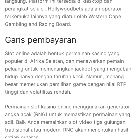
langsung. Platform ini tersedia di desktop dan
perangkat seluler. Hollywoodbets adalah operator
terkemuka lainnya yang diatur oleh Western Cape
Gambling and Racing Board.
Garis pembayaran
Slot online adalah bentuk permainan kasino yang
populer di Afrika Selatan, dan menawarkan pemain
peluang untuk memenangkan jackpot yang mengubah
hidup hanya dengan taruhan kecil. Namun, menang
besar memerlukan pemilihan game dengan nilai RTP
tinggi dan volatilitas rendah.
Permainan slot kasino online menggunakan generator
angka acak (RNG) untuk memastikan permainan yang
adil. Baik Anda memainkan slot video tiga gulungan
tradisional atau modern, RNG akan menentukan hasil
setiap putaran.