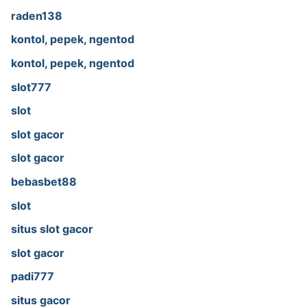
raden138
kontol, pepek, ngentod
kontol, pepek, ngentod
slot777
slot
slot gacor
slot gacor
bebasbet88
slot
situs slot gacor
slot gacor
padi777
situs gacor