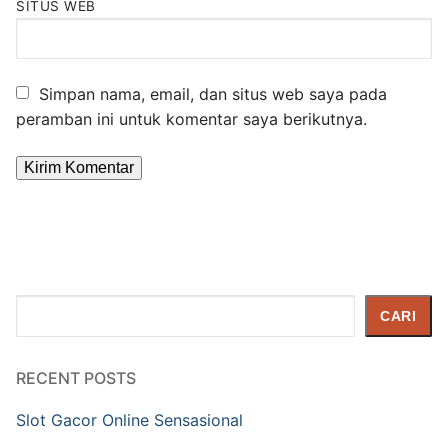
SITUS WEB
Simpan nama, email, dan situs web saya pada
peramban ini untuk komentar saya berikutnya.
Cari
CARI
RECENT POSTS
Slot Gacor Online Sensasional