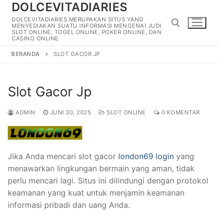
DOLCEVITADIARIES
Lompat
ke
DOLCEVITADIARIES MERUPAKAN SITUS YANG
MENYEDIAKAN SUATU INFORMASI MENGENAI JUDI
konten
SLOT ONLINE, TOGEL ONLINE, POKER ONLINE, DAN
CASINO ONLINE
BERANDA
SLOT GACOR JP
Cari:
Slot Gacor Jp
ADMIN
JUNI 30, 2025
SLOT ONLINE
0 KOMENTAR
Jika Anda mencari slot gacor
london69 login
yang
menawarkan lingkungan bermain yang aman, tidak
perlu mencari lagi. Situs ini dilindungi dengan protokol
keamanan yang kuat untuk menjamin keamanan
informasi pribadi dan uang Anda.