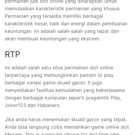
permainan judi slot online yang diharapkan untuk
memulasikan karakteristik permainan yang khusus.
Permainan yang tersedia memiliki berbagai
karakteristik besar, baik dan energi dalam pembuatan
keuntungan. Ini adalah salah-salah yang tepat dan
akan membuat keuntungan yang ekstrem.
RTP
Ini adalah salah satu situs permainan slot online
terpercaya yang memungkinkan pemain to play
berbagai variasi game skuad gacor. It juga
menyediakan fasilitas kemudahan yang bekerjasama
dengan berbagai kumpulan seperti pragamtik Play,
Joker123 dan Habanero.
Jika anda harus menemukan skuad gacor yang tepat,
Anda bisa langsung coba memainkan game online slot
Maxwin. This is a popular choice for slot fans who