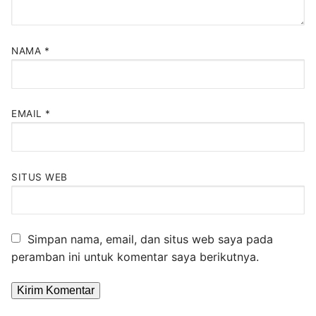
NAMA
*
EMAIL
*
SITUS WEB
Simpan nama, email, dan situs web saya pada
peramban ini untuk komentar saya berikutnya.