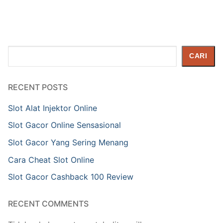
Cari
CARI
RECENT POSTS
Slot Alat Injektor Online
Slot Gacor Online Sensasional
Slot Gacor Yang Sering Menang
Cara Cheat Slot Online
Slot Gacor Cashback 100 Review
RECENT COMMENTS