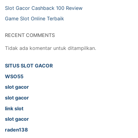
Slot Gacor Cashback 100 Review
Game Slot Online Terbaik
RECENT COMMENTS
Tidak ada komentar untuk ditampilkan.
SITUS SLOT GACOR
WSO55
slot gacor
slot gacor
link slot
slot gacor
raden138