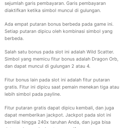
sejumlah garis pembayaran. Garis pembayaran
diaktifkan ketika simbol muncul di gulungan.
Ada empat putaran bonus berbeda pada game ini.
Setiap putaran dipicu oleh kombinasi simbol yang
berbeda.
Salah satu bonus pada slot ini adalah Wild Scatter.
Simbol yang memicu fitur bonus adalah Dragon Orb,
dan dapat muncul di gulungan 2 atau 4.
Fitur bonus lain pada slot ini adalah fitur putaran
gratis. Fitur ini dipicu saat pemain menekan tiga atau
lebih simbol pada payline.
Fitur putaran gratis dapat dipicu kembali, dan juga
dapat memberikan jackpot. Jackpot pada slot ini
bernilai hingga 240x taruhan Anda, dan juga bisa