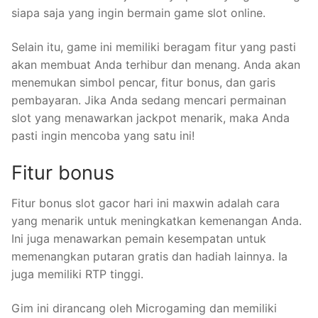
siapa saja yang ingin bermain game slot online.
Selain itu, game ini memiliki beragam fitur yang pasti
akan membuat Anda terhibur dan menang. Anda akan
menemukan simbol pencar, fitur bonus, dan garis
pembayaran. Jika Anda sedang mencari permainan
slot yang menawarkan jackpot menarik, maka Anda
pasti ingin mencoba yang satu ini!
Fitur bonus
Fitur bonus slot gacor hari ini maxwin adalah cara
yang menarik untuk meningkatkan kemenangan Anda.
Ini juga menawarkan pemain kesempatan untuk
memenangkan putaran gratis dan hadiah lainnya. Ia
juga memiliki RTP tinggi.
Gim ini dirancang oleh Microgaming dan memiliki