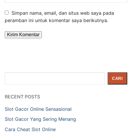
Simpan nama, email, dan situs web saya pada
peramban ini untuk komentar saya berikutnya.
Cari
CARI
RECENT POSTS
Slot Gacor Online Sensasional
Slot Gacor Yang Sering Menang
Cara Cheat Slot Online