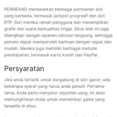
PERMEN4D menawarkan berbagai permainan slot
yang berbeda, termasuk jackpot progresif dan slot
RTP. Slot mereka ramah pengguna dan menampilkan
grafik dan suara berkualitas tinggi. Situs web ini juga
dilengkapi dengan layanan obrolan langsung, sehingga
pemain dapat memperoleh bantuan dengan cepat dan
mudah. Mereka juga memiliki berbagai metode
pembayaran, termasuk kartu kredit dan PayPal.
Persyaratan
Jika anda tertarik untuk bergabung di slot gacor, ada
beberapa syarat yang harus anda penuhi. Pertama-
tama, Anda perlu menyetor sejumlah uang. Ini akan
memungkinkan Anda untuk memainkan game yang
tersedia di situs.