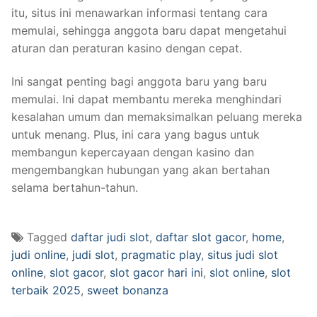
itu, situs ini menawarkan informasi tentang cara
memulai, sehingga anggota baru dapat mengetahui
aturan dan peraturan kasino dengan cepat.
Ini sangat penting bagi anggota baru yang baru
memulai. Ini dapat membantu mereka menghindari
kesalahan umum dan memaksimalkan peluang mereka
untuk menang. Plus, ini cara yang bagus untuk
membangun kepercayaan dengan kasino dan
mengembangkan hubungan yang akan bertahan
selama bertahun-tahun.
Tagged
daftar judi slot
,
daftar slot gacor
,
home
,
judi online
,
judi slot
,
pragmatic play
,
situs judi slot
online
,
slot gacor
,
slot gacor hari ini
,
slot online
,
slot
terbaik 2025
,
sweet bonanza