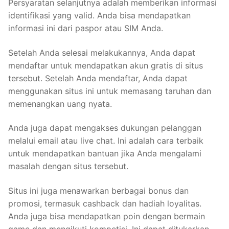
Persyaratan selanjutnya adalah memberikan informasi
identifikasi yang valid. Anda bisa mendapatkan
informasi ini dari paspor atau SIM Anda.
Setelah Anda selesai melakukannya, Anda dapat
mendaftar untuk mendapatkan akun gratis di situs
tersebut. Setelah Anda mendaftar, Anda dapat
menggunakan situs ini untuk memasang taruhan dan
memenangkan uang nyata.
Anda juga dapat mengakses dukungan pelanggan
melalui email atau live chat. Ini adalah cara terbaik
untuk mendapatkan bantuan jika Anda mengalami
masalah dengan situs tersebut.
Situs ini juga menawarkan berbagai bonus dan
promosi, termasuk cashback dan hadiah loyalitas.
Anda juga bisa mendapatkan poin dengan bermain
game dan mengikuti kompetisi. Ini dapat ditukarkan