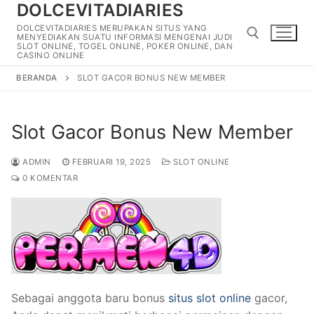
DOLCEVITADIARIES
Lompat
ke
DOLCEVITADIARIES MERUPAKAN SITUS YANG
MENYEDIAKAN SUATU INFORMASI MENGENAI JUDI
konten
SLOT ONLINE, TOGEL ONLINE, POKER ONLINE, DAN
CASINO ONLINE
BERANDA
SLOT GACOR BONUS NEW MEMBER
Cari:
Slot Gacor Bonus New Member
ADMIN
FEBRUARI 19, 2025
SLOT ONLINE
0 KOMENTAR
Sebagai anggota baru bonus
situs slot online
gacor,