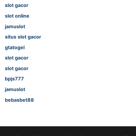
slot gacor
slot online
jamuslot
situs slot gacor
gtatogel
slot gacor
slot gacor
bpjs777
jamuslot
bebasbet88