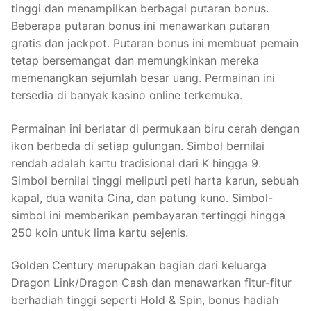
tinggi dan menampilkan berbagai putaran bonus.
Beberapa putaran bonus ini menawarkan putaran
gratis dan jackpot. Putaran bonus ini membuat pemain
tetap bersemangat dan memungkinkan mereka
memenangkan sejumlah besar uang. Permainan ini
tersedia di banyak kasino online terkemuka.
Permainan ini berlatar di permukaan biru cerah dengan
ikon berbeda di setiap gulungan. Simbol bernilai
rendah adalah kartu tradisional dari K hingga 9.
Simbol bernilai tinggi meliputi peti harta karun, sebuah
kapal, dua wanita Cina, dan patung kuno. Simbol-
simbol ini memberikan pembayaran tertinggi hingga
250 koin untuk lima kartu sejenis.
Golden Century merupakan bagian dari keluarga
Dragon Link/Dragon Cash dan menawarkan fitur-fitur
berhadiah tinggi seperti Hold & Spin, bonus hadiah