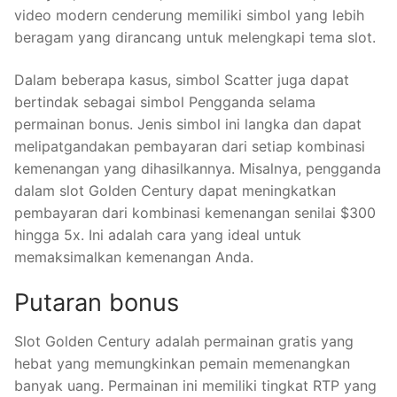
video modern cenderung memiliki simbol yang lebih
beragam yang dirancang untuk melengkapi tema slot.
Dalam beberapa kasus, simbol Scatter juga dapat
bertindak sebagai simbol Pengganda selama
permainan bonus. Jenis simbol ini langka dan dapat
melipatgandakan pembayaran dari setiap kombinasi
kemenangan yang dihasilkannya. Misalnya, pengganda
dalam slot Golden Century dapat meningkatkan
pembayaran dari kombinasi kemenangan senilai $300
hingga 5x. Ini adalah cara yang ideal untuk
memaksimalkan kemenangan Anda.
Putaran bonus
Slot Golden Century adalah permainan gratis yang
hebat yang memungkinkan pemain memenangkan
banyak uang. Permainan ini memiliki tingkat RTP yang