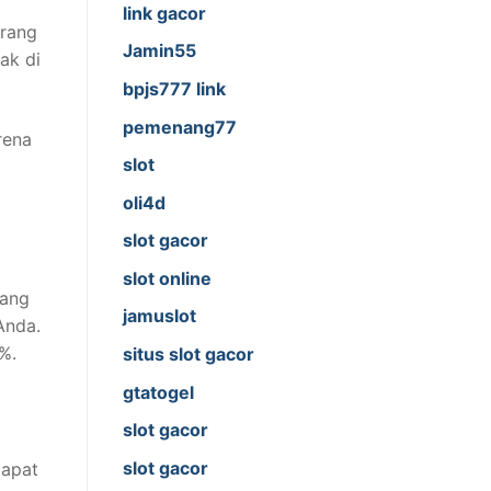
link gacor
orang
Jamin55
ak di
bpjs777 link
pemenang77
rena
slot
oli4d
slot gacor
slot online
tang
jamuslot
Anda.
%.
situs slot gacor
gtatogel
slot gacor
slot gacor
dapat