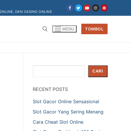
ONLINE, DAN CASINO ONLINE
TOMBOL
MENU
Cari
CARI
RECENT POSTS
Slot Gacor Online Sensasional
Slot Gacor Yang Sering Menang
Cara Cheat Slot Online