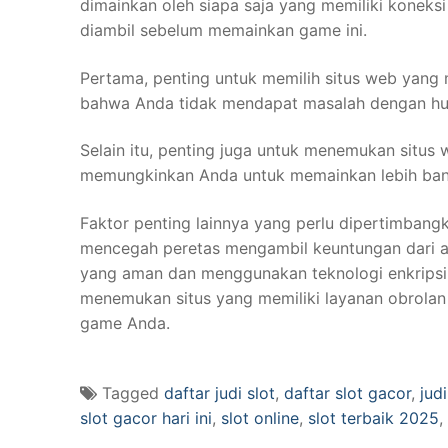
dimainkan oleh siapa saja yang memiliki koneks
diambil sebelum memainkan game ini.
Pertama, penting untuk memilih situs web yang
bahwa Anda tidak mendapat masalah dengan h
Selain itu, penting juga untuk menemukan situs
memungkinkan Anda untuk memainkan lebih ban
Faktor penting lainnya yang perlu dipertimbang
mencegah peretas mengambil keuntungan dari a
yang aman dan menggunakan teknologi enkripsi 
menemukan situs yang memiliki layanan obrolan
game Anda.
Tagged
daftar judi slot
,
daftar slot gacor
,
judi
slot gacor hari ini
,
slot online
,
slot terbaik 2025
,