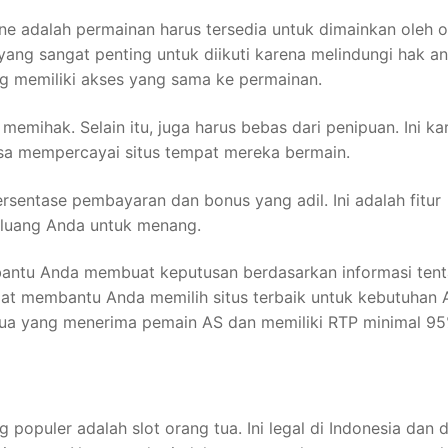
ine adalah permainan harus tersedia untuk dimainkan oleh 
 yang sangat penting untuk diikuti karena melindungi hak an
 memiliki akses yang sama ke permainan.
 memihak. Selain itu, juga harus bebas dari penipuan. Ini ka
isa mempercayai situs tempat mereka bermain.
persentase pembayaran dan bonus yang adil. Ini adalah fitur
luang Anda untuk menang.
mbantu Anda membuat keputusan berdasarkan informasi ten
at membantu Anda memilih situs terbaik untuk kebutuhan 
 tua yang menerima pemain AS dan memiliki RTP minimal 95
g populer adalah slot orang tua. Ini legal di Indonesia dan 