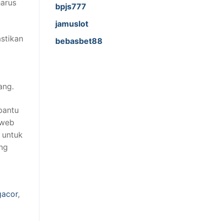
harus
bpjs777
jamuslot
stikan
bebasbet88
ang.
bantu
 web
 untuk
ng
gacor
,