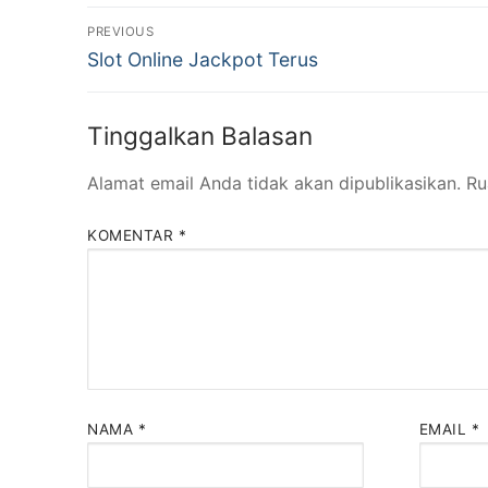
Navigasi
PREVIOUS
Previous
pos
Slot Online Jackpot Terus
post:
Tinggalkan Balasan
Alamat email Anda tidak akan dipublikasikan.
Ru
KOMENTAR
*
NAMA
*
EMAIL
*