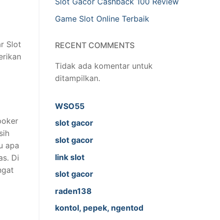
Slot Gacor Cashback 100 Review
Game Slot Online Terbaik
r Slot
RECENT COMMENTS
erikan
Tidak ada komentar untuk
ditampilkan.
WSO55
poker
slot gacor
sih
slot gacor
u apa
link slot
s. Di
ngat
slot gacor
raden138
kontol, pepek, ngentod