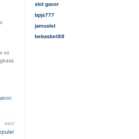
slot gacor
bpjs777
ni
jamuslot
bebasbet88
 ini
ngkasa
gacor
,
NEXT
opuler