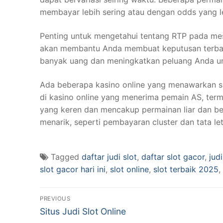
membayar lebih sering atau dengan odds yang l
Penting untuk mengetahui tentang RTP pada mesi
akan membantu Anda membuat keputusan terbaik
banyak uang dan meningkatkan peluang Anda u
Ada beberapa kasino online yang menawarkan s
di kasino online yang menerima pemain AS, term
yang keren dan mencakup permainan liar dan ber
menarik, seperti pembayaran cluster dan tata le
Tagged
daftar judi slot
,
daftar slot gacor
,
judi
slot gacor hari ini
,
slot online
,
slot terbaik 2025
,
Navigasi
PREVIOUS
Previous
pos
Situs Judi Slot Online
post: