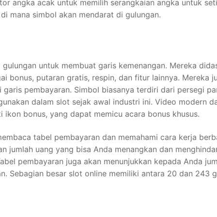
or angka acak untuk memilih serangkaian angka untuk set
di mana simbol akan mendarat di gulungan.
 di gulungan untuk membuat garis kemenangan. Mereka dida
onus, putaran gratis, respin, dan fitur lainnya. Mereka j
 garis pembayaran. Simbol biasanya terdiri dari persegi pa
nakan dalam slot sejak awal industri ini. Video modern da
rti ikon bonus, yang dapat memicu acara bonus khusus.
 membaca tabel pembayaran dan memahami cara kerja berb
kan jumlah uang yang bisa Anda menangkan dan menghindar
. Tabel pembayaran juga akan menunjukkan kepada Anda jum
. Sebagian besar slot online memiliki antara 20 dan 243 g