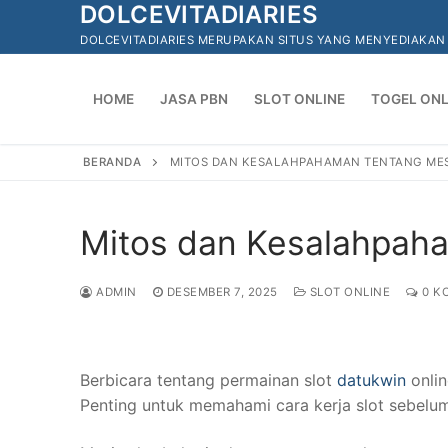
DOLCEVITADIARIES
Lompat
ke
DOLCEVITADIARIES MERUPAKAN SITUS YANG MENYEDIAKAN S
konten
HOME
JASA PBN
SLOT ONLINE
TOGEL ONL
BERANDA
MITOS DAN KESALAHPAHAMAN TENTANG MES
Mitos dan Kesalahpaha
ADMIN
DESEMBER 7, 2025
SLOT ONLINE
0 K
Berbicara tentang permainan slot
datukwin
onlin
Penting untuk memahami cara kerja slot sebel