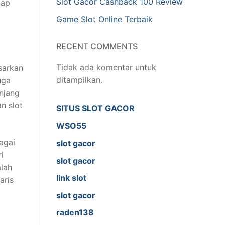
Slot Gacor Cashback 100 Review
iap
Game Slot Online Terbaik
RECENT COMMENTS
Tidak ada komentar untuk
sarkan
ditampilkan.
uga
njang
n slot
SITUS SLOT GACOR
WSO55
agai
slot gacor
i
slot gacor
lah
link slot
aris
slot gacor
raden138