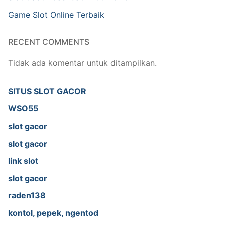
Game Slot Online Terbaik
RECENT COMMENTS
Tidak ada komentar untuk ditampilkan.
SITUS SLOT GACOR
WSO55
slot gacor
slot gacor
link slot
slot gacor
raden138
kontol, pepek, ngentod