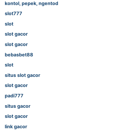
kontol, pepek, ngentod
slot777
slot
slot gacor
slot gacor
bebasbet88
slot
situs slot gacor
slot gacor
padi777
situs gacor
slot gacor
link gacor