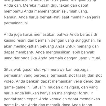
Anda cari. Mereka mudah digunakan dan dapat
membantu Anda memenangkan sejumlah uang.
Namun, Anda harus berhati-hati saat memainkan jenis
permainan ini.
Anda juga harus memastikan bahwa Anda berada di
kasino resmi dan bermain dengan uang sungguhan. Ini
akan meningkatkan peluang Anda untuk menang dan
dapat membantu Anda menghasilkan lebih banyak
uang daripada jika Anda bermain dengan uang virtual.
Situs web gacor slot vpn menawarkan berbagai
permainan yang berbeda, termasuk slot klasik dan slot
video. Anda bahkan dapat memainkan versi demo dari
game-game ini. Situs ini mudah dinavigasi, dan yang
harus Anda lakukan hanyalah melengkapi formulir
pendaftaran cepat. Anda kemudian dapat memainkan
game favorit Anda dan menarik dana Anda tanpa