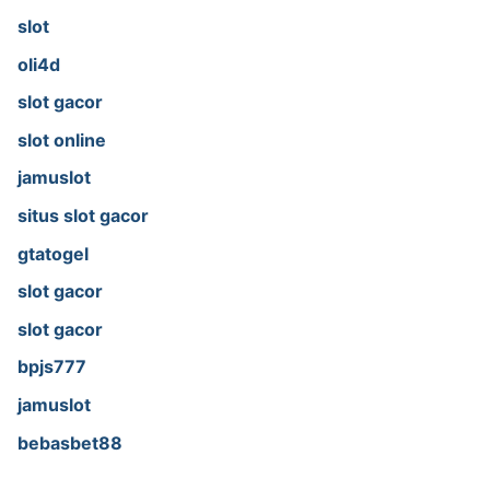
slot
oli4d
slot gacor
slot online
jamuslot
situs slot gacor
gtatogel
slot gacor
slot gacor
bpjs777
jamuslot
bebasbet88