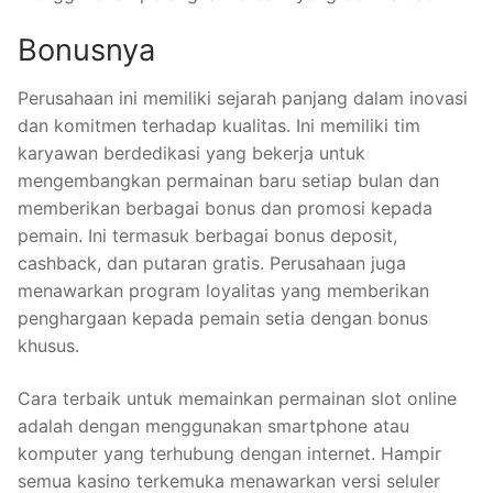
Bonusnya
Perusahaan ini memiliki sejarah panjang dalam inovasi
dan komitmen terhadap kualitas. Ini memiliki tim
karyawan berdedikasi yang bekerja untuk
mengembangkan permainan baru setiap bulan dan
memberikan berbagai bonus dan promosi kepada
pemain. Ini termasuk berbagai bonus deposit,
cashback, dan putaran gratis. Perusahaan juga
menawarkan program loyalitas yang memberikan
penghargaan kepada pemain setia dengan bonus
khusus.
Cara terbaik untuk memainkan permainan slot online
adalah dengan menggunakan smartphone atau
komputer yang terhubung dengan internet. Hampir
semua kasino terkemuka menawarkan versi seluler