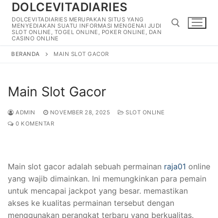
DOLCEVITADIARIES
Lompat
ke
DOLCEVITADIARIES MERUPAKAN SITUS YANG
MENYEDIAKAN SUATU INFORMASI MENGENAI JUDI
konten
SLOT ONLINE, TOGEL ONLINE, POKER ONLINE, DAN
CASINO ONLINE
BERANDA
MAIN SLOT GACOR
Cari:
Main Slot Gacor
ADMIN
NOVEMBER 28, 2025
SLOT ONLINE
0 KOMENTAR
Main slot gacor adalah sebuah permainan
raja01
online
yang wajib dimainkan. Ini memungkinkan para pemain
untuk mencapai jackpot yang besar. memastikan
akses ke kualitas permainan tersebut dengan
menggunakan perangkat terbaru yang berkualitas.