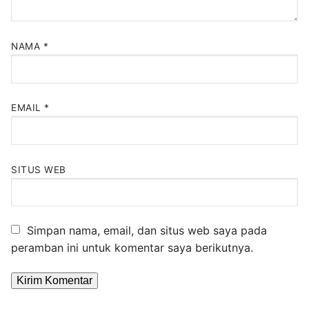
NAMA
*
EMAIL
*
SITUS WEB
Simpan nama, email, dan situs web saya pada
peramban ini untuk komentar saya berikutnya.