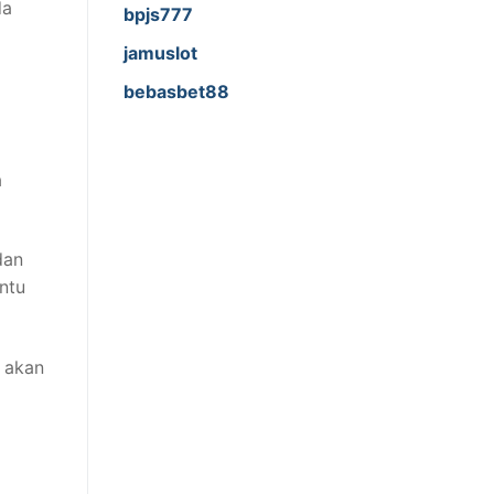
da
bpjs777
jamuslot
bebasbet88
a
dan
ntu
i akan