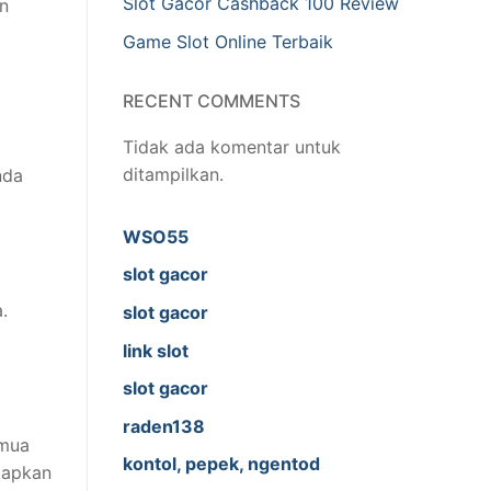
Slot Gacor Cashback 100 Review
n
Game Slot Online Terbaik
RECENT COMMENTS
Tidak ada komentar untuk
ditampilkan.
nda
WSO55
slot gacor
.
slot gacor
link slot
slot gacor
raden138
emua
kontol, pepek, ngentod
tapkan