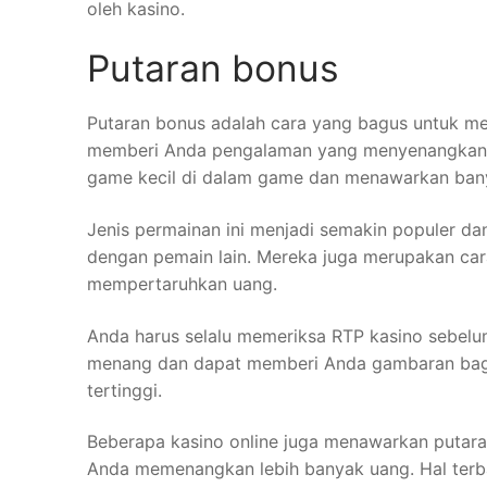
oleh kasino.
Putaran bonus
Putaran bonus adalah cara yang bagus untuk m
memberi Anda pengalaman yang menyenangkan da
game kecil di dalam game dan menawarkan bany
Jenis permainan ini menjadi semakin populer da
dengan pemain lain. Mereka juga merupakan ca
mempertaruhkan uang.
Anda harus selalu memeriksa RTP kasino sebel
menang dan dapat memberi Anda gambaran bagu
tertinggi.
Beberapa kasino online juga menawarkan putara
Anda memenangkan lebih banyak uang. Hal terba