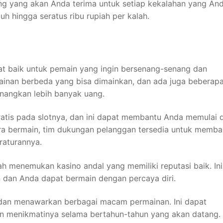
ang yang akan Anda terima untuk setiap kekalahan yang An
luh hingga seratus ribu rupiah per kalah.
gat baik untuk pemain yang ingin bersenang-senang dan
nan berbeda yang bisa dimainkan, dan ada juga beberap
angkan lebih banyak uang.
atis pada slotnya, dan ini dapat membantu Anda memulai 
ara bermain, tim dukungan pelanggan tersedia untuk memba
raturannya.
lah menemukan kasino andal yang memiliki reputasi baik. In
 dan Anda dapat bermain dengan percaya diri.
 dan menawarkan berbagai macam permainan. Ini dapat
menikmatinya selama bertahun-tahun yang akan datang.