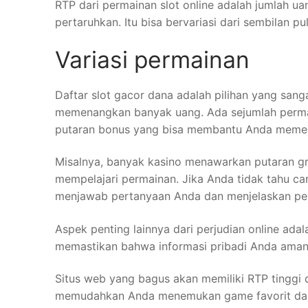
RTP dari permainan slot online adalah jumlah u
pertaruhkan. Itu bisa bervariasi dari sembilan pu
Variasi permainan
Daftar slot gacor dana adalah pilihan yang san
memenangkan banyak uang. Ada sejumlah permai
putaran bonus yang bisa membantu Anda memen
Misalnya, banyak kasino menawarkan putaran gr
mempelajari permainan. Jika Anda tidak tahu c
menjawab pertanyaan Anda dan menjelaskan pe
Aspek penting lainnya dari perjudian online ada
memastikan bahwa informasi pribadi Anda aman
Situs web yang bagus akan memiliki RTP tinggi
memudahkan Anda menemukan game favorit dan 