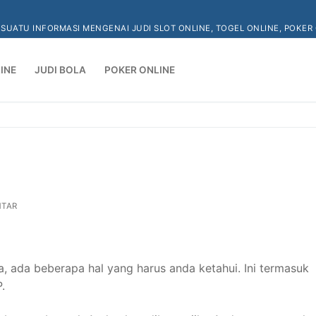
UATU INFORMASI MENGENAI JUDI SLOT ONLINE, TOGEL ONLINE, POKER 
INE
JUDI BOLA
POKER ONLINE
Cari:
TAR
, ada beberapa hal yang harus anda ketahui. Ini termasuk
.