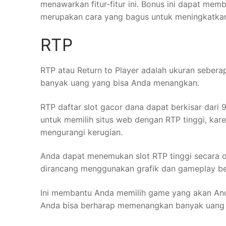
menawarkan fitur-fitur ini. Bonus ini dapat m
merupakan cara yang bagus untuk meningkatka
RTP
RTP atau Return to Player adalah ukuran seber
banyak uang yang bisa Anda menangkan.
RTP daftar slot gacor dana dapat berkisar dari
untuk memilih situs web dengan RTP tinggi, ka
mengurangi kerugian.
Anda dapat menemukan slot RTP tinggi secara on
dirancang menggunakan grafik dan gameplay berk
Ini membantu Anda memilih game yang akan Anda
Anda bisa berharap memenangkan banyak uang 