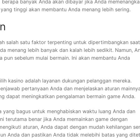
g berapa banyak Anda akan dibayar jika Anda memenangka
 yang tinggi akan membantu Anda menang lebih sering.
an
h salah satu faktor terpenting untuk dipertimbangkan saat
da menang lebih banyak dan kalah lebih sedikit. Namun, A
na pun sebelum mulai bermain. Ini akan membantu Anda
ilih kasino adalah layanan dukungan pelanggan mereka.
 menjawab pertanyaan Anda dan menjelaskan aturan mainnya
ang dapat meningkatkan pengalaman bermain game Anda.
ara yang bagus untuk menghabiskan waktu luang Anda dan
Ini terutama benar jika Anda memainkan game dengan
 mengikuti aturan, Anda dapat dengan mudah kehilangan s
un Anda dan pastikan Anda tidak melebihi batas yang dite