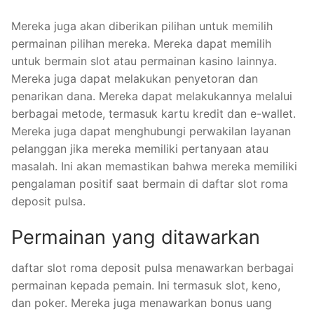
Mereka juga akan diberikan pilihan untuk memilih
permainan pilihan mereka. Mereka dapat memilih
untuk bermain slot atau permainan kasino lainnya.
Mereka juga dapat melakukan penyetoran dan
penarikan dana. Mereka dapat melakukannya melalui
berbagai metode, termasuk kartu kredit dan e-wallet.
Mereka juga dapat menghubungi perwakilan layanan
pelanggan jika mereka memiliki pertanyaan atau
masalah. Ini akan memastikan bahwa mereka memiliki
pengalaman positif saat bermain di daftar slot roma
deposit pulsa.
Permainan yang ditawarkan
daftar slot roma deposit pulsa menawarkan berbagai
permainan kepada pemain. Ini termasuk slot, keno,
dan poker. Mereka juga menawarkan bonus uang