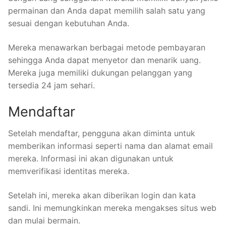
permainan dan Anda dapat memilih salah satu yang
sesuai dengan kebutuhan Anda.
Mereka menawarkan berbagai metode pembayaran
sehingga Anda dapat menyetor dan menarik uang.
Mereka juga memiliki dukungan pelanggan yang
tersedia 24 jam sehari.
Mendaftar
Setelah mendaftar, pengguna akan diminta untuk
memberikan informasi seperti nama dan alamat email
mereka. Informasi ini akan digunakan untuk
memverifikasi identitas mereka.
Setelah ini, mereka akan diberikan login dan kata
sandi. Ini memungkinkan mereka mengakses situs web
dan mulai bermain.