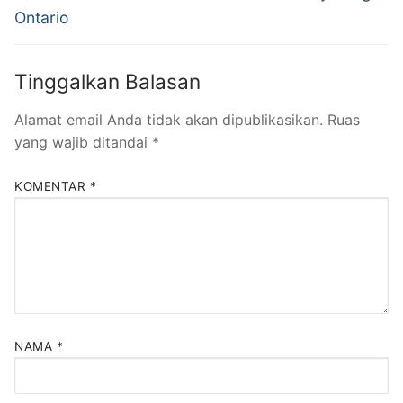
post:
post:
Ontario
Tinggalkan Balasan
Alamat email Anda tidak akan dipublikasikan.
Ruas
yang wajib ditandai
*
KOMENTAR
*
NAMA
*