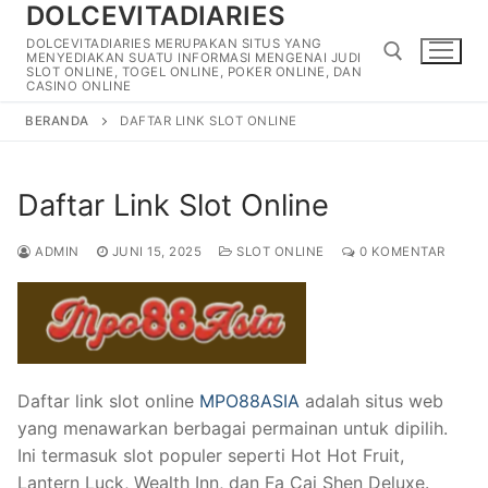
DOLCEVITADIARIES
Lompat
ke
DOLCEVITADIARIES MERUPAKAN SITUS YANG
MENYEDIAKAN SUATU INFORMASI MENGENAI JUDI
konten
SLOT ONLINE, TOGEL ONLINE, POKER ONLINE, DAN
CASINO ONLINE
BERANDA
DAFTAR LINK SLOT ONLINE
Cari:
Daftar Link Slot Online
ADMIN
JUNI 15, 2025
SLOT ONLINE
0 KOMENTAR
Daftar link slot online
MPO88ASIA
adalah situs web
yang menawarkan berbagai permainan untuk dipilih.
Ini termasuk slot populer seperti Hot Hot Fruit,
Lantern Luck, Wealth Inn, dan Fa Cai Shen Deluxe.