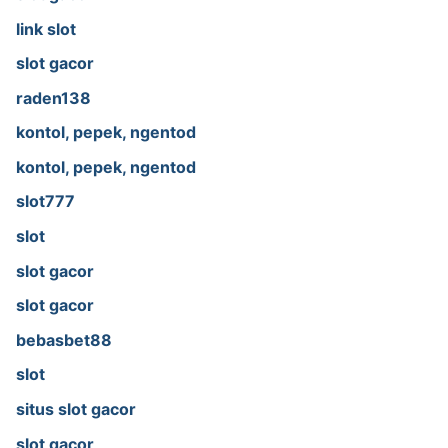
link slot
slot gacor
raden138
kontol, pepek, ngentod
kontol, pepek, ngentod
slot777
slot
slot gacor
slot gacor
bebasbet88
slot
situs slot gacor
slot gacor