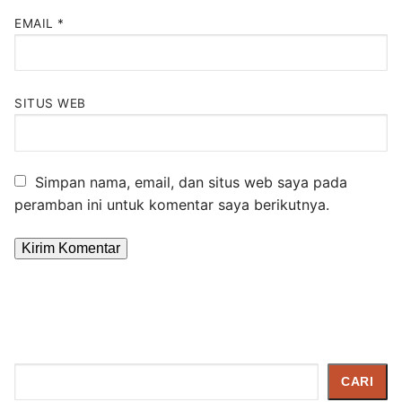
EMAIL
*
SITUS WEB
Simpan nama, email, dan situs web saya pada
peramban ini untuk komentar saya berikutnya.
Cari
CARI