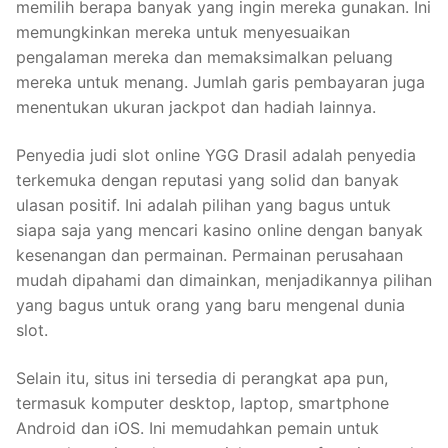
memilih berapa banyak yang ingin mereka gunakan. Ini
memungkinkan mereka untuk menyesuaikan
pengalaman mereka dan memaksimalkan peluang
mereka untuk menang. Jumlah garis pembayaran juga
menentukan ukuran jackpot dan hadiah lainnya.
Penyedia judi slot online YGG Drasil adalah penyedia
terkemuka dengan reputasi yang solid dan banyak
ulasan positif. Ini adalah pilihan yang bagus untuk
siapa saja yang mencari kasino online dengan banyak
kesenangan dan permainan. Permainan perusahaan
mudah dipahami dan dimainkan, menjadikannya pilihan
yang bagus untuk orang yang baru mengenal dunia
slot.
Selain itu, situs ini tersedia di perangkat apa pun,
termasuk komputer desktop, laptop, smartphone
Android dan iOS. Ini memudahkan pemain untuk