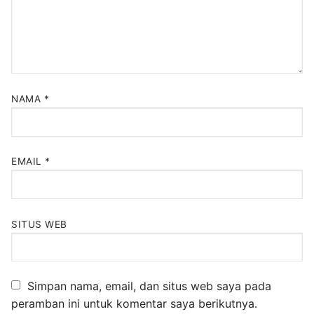
NAMA
*
EMAIL
*
SITUS WEB
Simpan nama, email, dan situs web saya pada
peramban ini untuk komentar saya berikutnya.