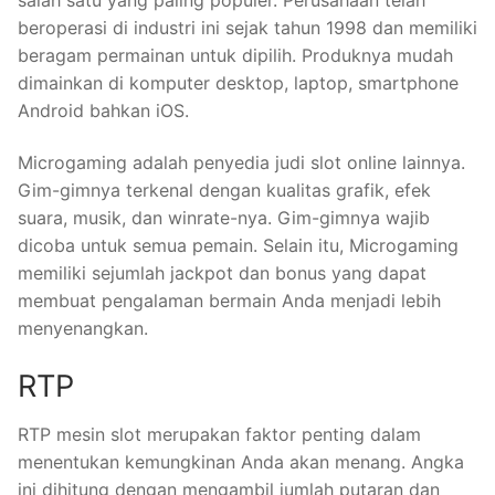
beroperasi di industri ini sejak tahun 1998 dan memiliki
beragam permainan untuk dipilih. Produknya mudah
dimainkan di komputer desktop, laptop, smartphone
Android bahkan iOS.
Microgaming adalah penyedia judi slot online lainnya.
Gim-gimnya terkenal dengan kualitas grafik, efek
suara, musik, dan winrate-nya. Gim-gimnya wajib
dicoba untuk semua pemain. Selain itu, Microgaming
memiliki sejumlah jackpot dan bonus yang dapat
membuat pengalaman bermain Anda menjadi lebih
menyenangkan.
RTP
RTP mesin slot merupakan faktor penting dalam
menentukan kemungkinan Anda akan menang. Angka
ini dihitung dengan mengambil jumlah putaran dan