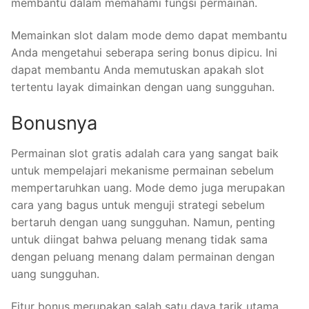
membantu dalam memahami fungsi permainan.
Memainkan slot dalam mode demo dapat membantu
Anda mengetahui seberapa sering bonus dipicu. Ini
dapat membantu Anda memutuskan apakah slot
tertentu layak dimainkan dengan uang sungguhan.
Bonusnya
Permainan slot gratis adalah cara yang sangat baik
untuk mempelajari mekanisme permainan sebelum
mempertaruhkan uang. Mode demo juga merupakan
cara yang bagus untuk menguji strategi sebelum
bertaruh dengan uang sungguhan. Namun, penting
untuk diingat bahwa peluang menang tidak sama
dengan peluang menang dalam permainan dengan
uang sungguhan.
Fitur bonus merupakan salah satu daya tarik utama