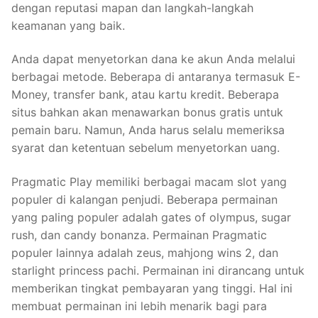
dengan reputasi mapan dan langkah-langkah
keamanan yang baik.
Anda dapat menyetorkan dana ke akun Anda melalui
berbagai metode. Beberapa di antaranya termasuk E-
Money, transfer bank, atau kartu kredit. Beberapa
situs bahkan akan menawarkan bonus gratis untuk
pemain baru. Namun, Anda harus selalu memeriksa
syarat dan ketentuan sebelum menyetorkan uang.
Pragmatic Play memiliki berbagai macam slot yang
populer di kalangan penjudi. Beberapa permainan
yang paling populer adalah gates of olympus, sugar
rush, dan candy bonanza. Permainan Pragmatic
populer lainnya adalah zeus, mahjong wins 2, dan
starlight princess pachi. Permainan ini dirancang untuk
memberikan tingkat pembayaran yang tinggi. Hal ini
membuat permainan ini lebih menarik bagi para