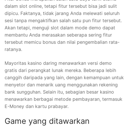
dalam slot online, tetapi fitur tersebut bisa jadi sulit
dipicu. Faktanya, tidak jarang Anda melewati seluruh
sesi tanpa mengaktifkan salah satu pun fitur tersebut.
Akan tetapi, menguji slot dalam mode demo dapat
membantu Anda merasakan seberapa sering fitur
tersebut memicu bonus dan nilai pengembalian rata-
ratanya.
Mayoritas kasino daring menawarkan versi demo
gratis dari perangkat lunak mereka. Beberapa lebih
canggih daripada yang lain, dengan kemampuan untuk
menyetor dan menarik uang menggunakan rekening
bank sungguhan. Selain itu, sebagian besar kasino
menawarkan berbagai metode pembayaran, termasuk
E-Money dan kartu prabayar.
Game yang ditawarkan