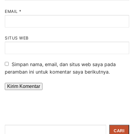
EMAIL
*
SITUS WEB
Simpan nama, email, dan situs web saya pada
peramban ini untuk komentar saya berikutnya.
Cari
CARI