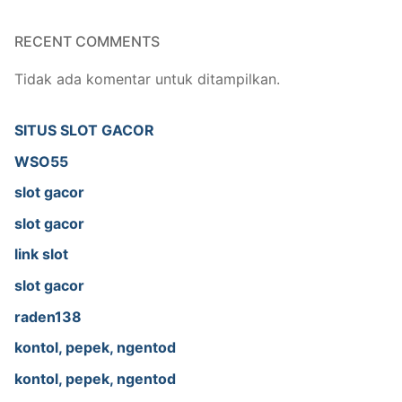
RECENT COMMENTS
Tidak ada komentar untuk ditampilkan.
SITUS SLOT GACOR
WSO55
slot gacor
slot gacor
link slot
slot gacor
raden138
kontol, pepek, ngentod
kontol, pepek, ngentod