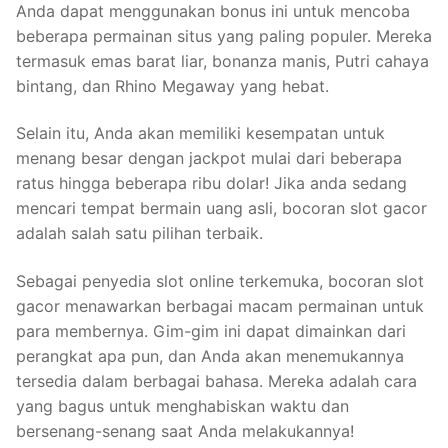
Anda dapat menggunakan bonus ini untuk mencoba
beberapa permainan situs yang paling populer. Mereka
termasuk emas barat liar, bonanza manis, Putri cahaya
bintang, dan Rhino Megaway yang hebat.
Selain itu, Anda akan memiliki kesempatan untuk
menang besar dengan jackpot mulai dari beberapa
ratus hingga beberapa ribu dolar! Jika anda sedang
mencari tempat bermain uang asli, bocoran slot gacor
adalah salah satu pilihan terbaik.
Sebagai penyedia slot online terkemuka, bocoran slot
gacor menawarkan berbagai macam permainan untuk
para membernya. Gim-gim ini dapat dimainkan dari
perangkat apa pun, dan Anda akan menemukannya
tersedia dalam berbagai bahasa. Mereka adalah cara
yang bagus untuk menghabiskan waktu dan
bersenang-senang saat Anda melakukannya!