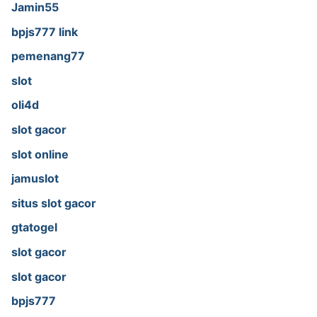
Jamin55
bpjs777 link
pemenang77
slot
oli4d
slot gacor
slot online
jamuslot
situs slot gacor
gtatogel
slot gacor
slot gacor
bpjs777