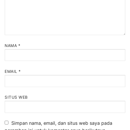
NAMA
*
EMAIL
*
SITUS WEB
Simpan nama, email, dan situs web saya pada