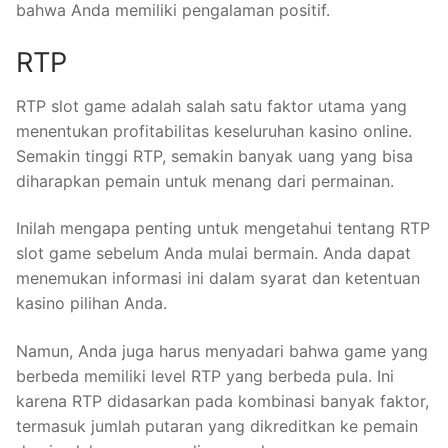
bahwa Anda memiliki pengalaman positif.
RTP
RTP slot game adalah salah satu faktor utama yang
menentukan profitabilitas keseluruhan kasino online.
Semakin tinggi RTP, semakin banyak uang yang bisa
diharapkan pemain untuk menang dari permainan.
Inilah mengapa penting untuk mengetahui tentang RTP
slot game sebelum Anda mulai bermain. Anda dapat
menemukan informasi ini dalam syarat dan ketentuan
kasino pilihan Anda.
Namun, Anda juga harus menyadari bahwa game yang
berbeda memiliki level RTP yang berbeda pula. Ini
karena RTP didasarkan pada kombinasi banyak faktor,
termasuk jumlah putaran yang dikreditkan ke pemain