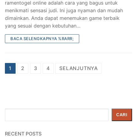
ramentogel online adalah cara yang bagus untuk
menikmati sensasi judi. Ini juga nyaman dan mudah
dimainkan. Anda dapat menemukan game terbaik
yang sesuai dengan kebutuhan…
BACA SELENGKAPNYA %RARR;
Paginasi
1
2
3
4
SELANJUTNYA
pos
Cari
CARI
RECENT POSTS