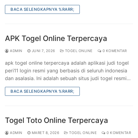
BACA SELENGKAPNYA %RARR;
APK Togel Online Terpercaya
ADMIN
JUNI 7, 2026
TOGEL ONLINE
0 KOMENTAR
apk togel online terpercaya adalah aplikasi judi togel
peri11 login resmi yang berbasis di seluruh indonesia
dan asalasia. Ini adalah sebuah situs judi togel resmi…
BACA SELENGKAPNYA %RARR;
Togel Toto Online Terpercaya
ADMIN
MARET 8, 2026
TOGEL ONLINE
0 KOMENTAR