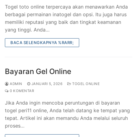
Togel toto online terpercaya akan menawarkan Anda
berbagai permainan inatogel dan opsi. Itu juga harus
memiliki reputasi yang baik dan tingkat keamanan
yang tinggi. Anda…
BACA SELENGKAPNYA %RARR;
Bayaran Gel Online
ADMIN
JANUARI 5, 2026
TOGEL ONLINE
0 KOMENTAR
Jika Anda ingin mencoba peruntungan di bayaran
togel peri11 online, Anda telah datang ke tempat yang
tepat. Artikel ini akan memandu Anda melalui seluruh
proses…