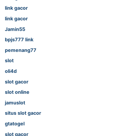
link gacor
link gacor
Jamin55
bpjs777 link
pemenang77
slot
oli4d
slot gacor
slot online
jamuslot
situs slot gacor
gtatogel
slot gacor