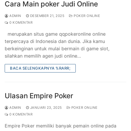
Cara Main poker Judi Online
ADMIN
DESEMBER 21, 2025
POKER ONLINE
0 KOMENTAR
merupakan situs game qqpokeronline online
terpercaya di Indonesia dan dunia. Jika kamu
berkeinginan untuk mulai bermain di game slot,
silahkan memilih agen judi online…
BACA SELENGKAPNYA %RARR;
Ulasan Empire Poker
ADMIN
JANUARI 23, 2025
POKER ONLINE
0 KOMENTAR
Empire Poker memiliki banyak pemain online pada