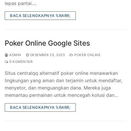
lepas pantai.…
BACA SELENGKAPNYA %RARR;
Poker Online Google Sites
ADMIN
DESEMBER 25, 2025
POKER ONLINE
0 KOMENTAR
Situs centralqq alternatif poker online menawarkan
lingkungan yang aman dan terjamin untuk mendaftar,
menyetor, dan menguangkan dana. Mereka juga
memantau permainan untuk mencegah kolusi dan…
BACA SELENGKAPNYA %RARR;